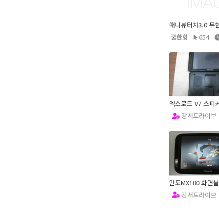
애니뷰터치3.0 무
쿨한형
654
엑스로드 V7 스피
강서드라이브
12.12.31
강서드라이브
12.12.22