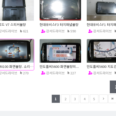
드 V7 스피커불량
현대유비스F3 터치패널불량
현대유비스F1 터치
강서드라이브
621
강서드라이브
590
강서드라이브
2.12.31
12.12.31
12.12.31
만도MX100 화면불량. 소리불량
만도홀씨5600 화면불량외...
강서드라이브
270
강서드라이브
227
강서드라이브
2.12.22
12.12.22
12.12.22
1
2
3
4
5