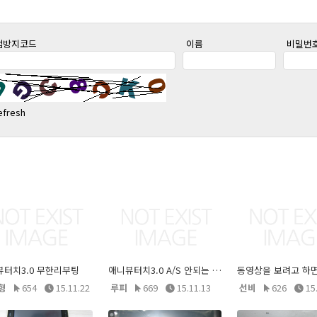
팸방지코드
이름
비밀번
뷰터치3.0 무한리부팅
애니뷰터치3.0 A/S 안되는 문제
형
654
15.11.22
루피
669
15.11.13
선비
626
15