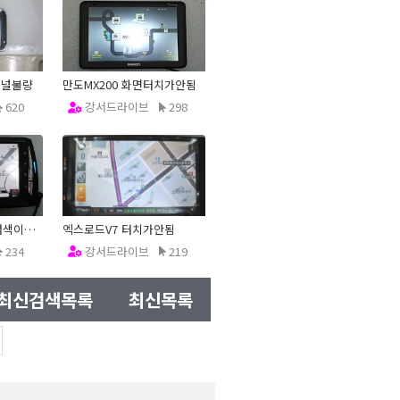
패널불량
만도MX200 화면터치가안됨
620
강서드라이브
298
12.12.22
만도홀씨5600 지도검색이안됨
엑스로드V7 터치가안됨
234
강서드라이브
219
12.12.22
최신검색목록
최신목록