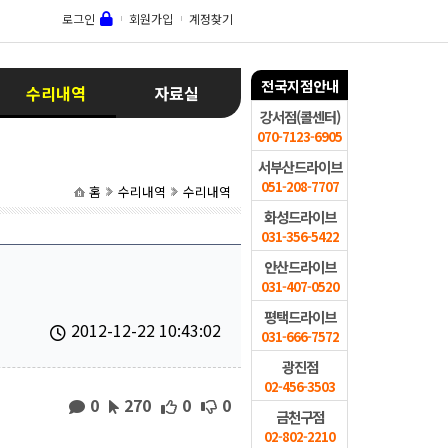
로그인
회원가입
계정찾기
전국지점안내
수리내역
자료실
강서점(콜센터)
070-7123-6905
서부산드라이브
051-208-7707
홈
수리내역
수리내역
화성드라이브
031-356-5422
안산드라이브
031-407-0520
평택드라이브
2012-12-22 10:43:02
031-666-7572
광진점
02-456-3503
0
270
0
0
금천구점
02-802-2210