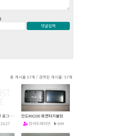
호
댓글입력
총 게시물 57개 / 검색된 게시물: 57개
동영상을 보려고 하면 로그인 비밀번호창이 떠요
만도MX200 화면터치불량
.10.27
강서드라이브
644
13.01.11