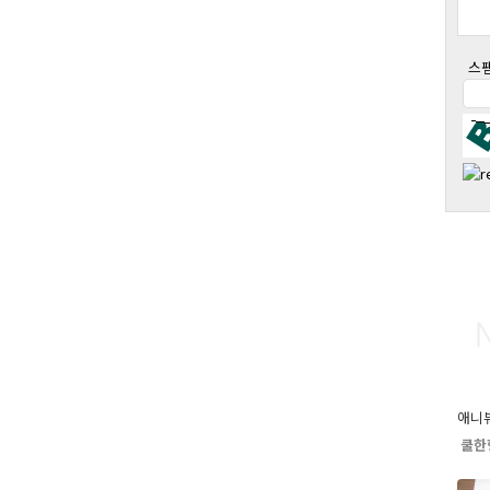
스
애니
쿨한