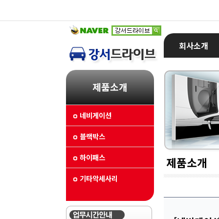
회사소개
제품소개
네비게이션
블랙박스
하이패스
제품소개
기타악세사리