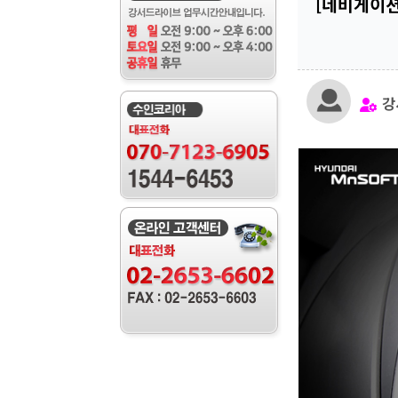
[네비게이션
강