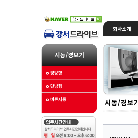
회사소개
시동/경보기
양방향
단방향
버튼시동
시동/경보