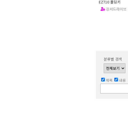
EZ710 폴딩키
강서드라이브
13.02.13
분류별 검색
제목
내용