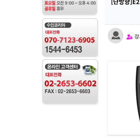
[단방향]E2
강