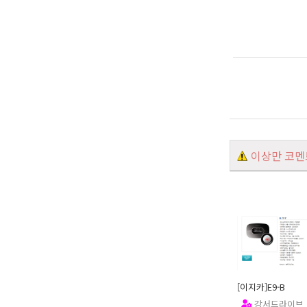
이상만 코멘
[이지카]E9-B
강서드라이브