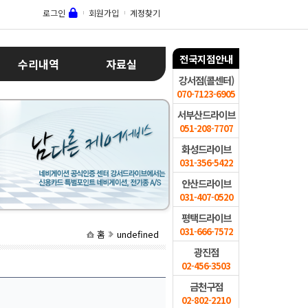
로그인
회원가입
계정찾기
전국지점안내
수리내역
자료실
강서점(콜센터)
070-7123-6905
서부산드라이브
051-208-7707
화성드라이브
031-356-5422
안산드라이브
031-407-0520
평택드라이브
031-666-7572
홈
undefined
광진점
02-456-3503
금천구점
02-802-2210