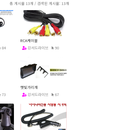
총 게시물 13개 / 검색된 게시물: 13개
RCA케이블
84
강서드라이브
90
12.12.21
햇빛가리개
73
강서드라이브
67
12.12.20