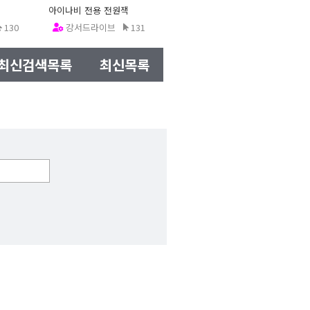
아이나비 전용 전원잭
130
강서드라이브
131
12.12.20
최신검색목록
최신목록