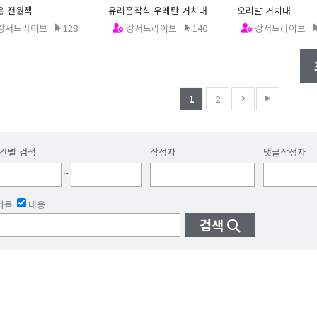
온 전원잭
유리흡착식 우레탄 거치대
오리발 거치대
강서드라이브
128
강서드라이브
140
강서드라이브
2.12.20
12.12.20
12.12.20
1
2
간별 검색
작성자
댓글작성자
~
제목
내용
검색