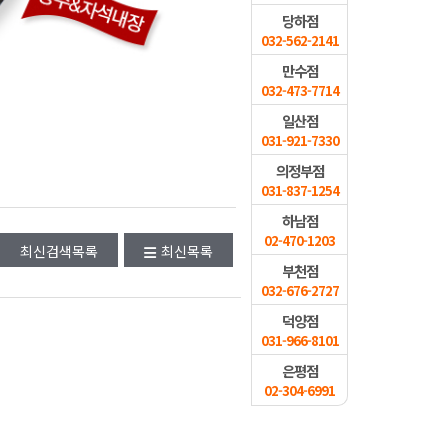
당하점
032-562-2141
만수점
032-473-7714
일산점
031-921-7330
의정부점
031-837-1254
하남점
02-470-1203
최신검색목록
최신목록
부천점
032-676-2727
덕양점
031-966-8101
은평점
02-304-6991